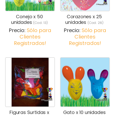
Conejo x 50
Corazones x 25
unidades
unidades
(Cod.:
13
)
(Cod.:
28
)
Precio:
Sólo para
Precio:
Sólo para
Clientes
Clientes
Registrados!
Registrados!
Figuras Surtidas x
Gato x 10 unidades