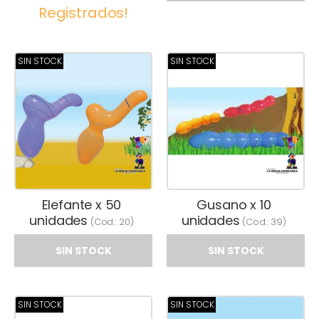
Registrados!
SIN STOCK
SIN STOCK
Elefante x 50
Gusano x 10
unidades
unidades
(Cod.:
20
)
(Cod.:
39
)
SIN STOCK
SIN STOCK
SIN STOCK
SIN STOCK