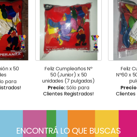
ión x 50
Feliz Cumpleaños Nº
Feliz 
des
50 (Junior) x 50
Nº60 x 5
unidades (7 pulgadas)
pu
lo para
istrados!
Precio:
Sólo para
Precio
Clientes Registrados!
Clientes
ENCONTRÁ LO QUE BUSCAS