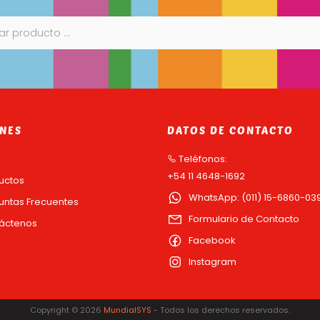
NES
DATOS DE CONTACTO
o
Teléfonos:
+54 11 4648-1692
uctos
WhatsApp: (011) 15-6860-03
untas Frecuentes
Formulario de Contacto
áctenos
Facebook
Instagram
Copyright © 2026
MundialSYS
- Todos los derechos reservados.